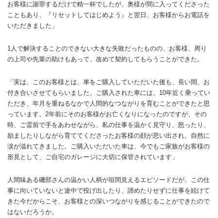
お客様に謝罪するだけで精一杯でしたが、奥様が間に入ってくださった
こともあり、『リセットしてはじめよう』と翌日、お客様からお電話を
いただきました」
1人で解決することのできない大きな失敗だったものの、お客様、周り
の上司や先輩の助けもあって、改めて契約してもらうことができた。
「実は、このお客様とは、車をご購入していただいた後も、長い間、お
付き合いさせてもらいました。ご購入された車には、10年近く乗ってい
ただき、年月を重ねるなかで人間的なつながりを育むことができたと思
っています。2年前にそのお客様がお亡くなりになったのですが、その
時、ご霊前で手をあわせながら、私の仕事を温かく見守り、怒ったり、
励ましたりしながら育ててくださったお客様の顔が思い出され、自然に
涙が溢れてきました。ご購入いただいた車は、今でもご家族がお客様の
形見として、ご自宅のガレージに大切に保管されています」
人間味ある磯部さんの温かい人柄が垣間見えるエピソードだが、この仕
事に向いていないと途中で投げ出したり、諦めたりせずに仕事を続けて
きた今だからこそ、お客様との深いつながりを感じることができたので
はないだろうか。