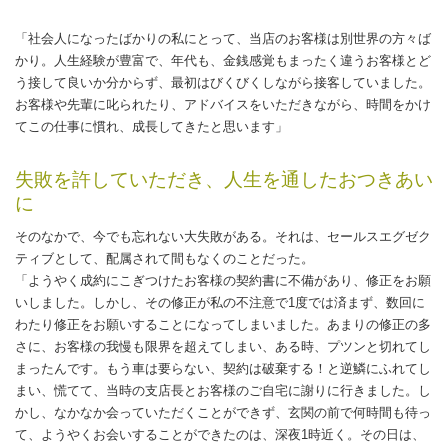
「社会人になったばかりの私にとって、当店のお客様は別世界の方々ば
かり。人生経験が豊富で、年代も、金銭感覚もまったく違うお客様とど
う接して良いか分からず、最初はびくびくしながら接客していました。
お客様や先輩に叱られたり、アドバイスをいただきながら、時間をかけ
てこの仕事に慣れ、成長してきたと思います」
失敗を許していただき、人生を通したおつきあい
に
そのなかで、今でも忘れない大失敗がある。それは、セールスエグゼク
ティブとして、配属されて間もなくのことだった。
「ようやく成約にこぎつけたお客様の契約書に不備があり、修正をお願
いしました。しかし、その修正が私の不注意で1度では済まず、数回に
わたり修正をお願いすることになってしまいました。あまりの修正の多
さに、お客様の我慢も限界を超えてしまい、ある時、プツンと切れてし
まったんです。もう車は要らない、契約は破棄する！と逆鱗にふれてし
まい、慌てて、当時の支店長とお客様のご自宅に謝りに行きました。し
かし、なかなか会っていただくことができず、玄関の前で何時間も待っ
て、ようやくお会いすることができたのは、深夜1時近く。その日は、