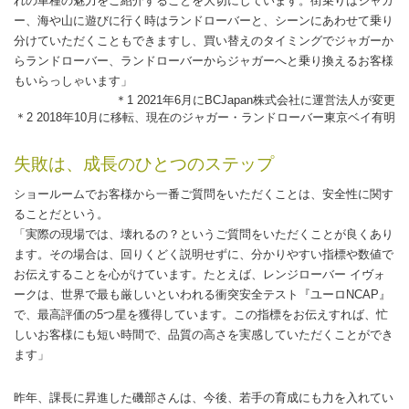
れの車種の魅力をご紹介することを大切にしています。街乗りはジャガ
ー、海や山に遊びに行く時はランドローバーと、シーンにあわせて乗り
分けていただくこともできますし、買い替えのタイミングでジャガーか
らランドローバー、ランドローバーからジャガーへと乗り換えるお客様
もいらっしゃいます」
＊1 2021年6月にBCJapan株式会社に運営法人が変更
＊2 2018年10月に移転、現在のジャガー・ランドローバー東京ベイ有明
失敗は、成長のひとつのステップ
ショールームでお客様から一番ご質問をいただくことは、安全性に関す
ることだという。
「実際の現場では、壊れるの？というご質問をいただくことが良くあり
ます。その場合は、回りくどく説明せずに、分かりやすい指標や数値で
お伝えすることを心がけています。たとえば、レンジローバー イヴォ
ークは、世界で最も厳しいといわれる衝突安全テスト『ユーロNCAP』
で、最高評価の5つ星を獲得しています。この指標をお伝えすれば、忙
しいお客様にも短い時間で、品質の高さを実感していただくことができ
ます」
昨年、課長に昇進した磯部さんは、今後、若手の育成にも力を入れてい