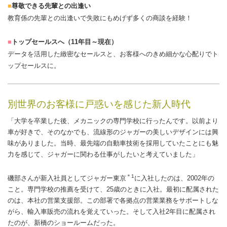
尊敬できる先輩との出逢い
教育係の先輩との出逢いで失敗にもめげず多くの商談を経験！
トップセールスへ（11年目～現在）
データを活用した緻密なセールスと、お客様へのきめ細かな心配りでト
ップセールスに。
別世界のお客様に戸惑いを感じた新人時代
「大学を卒業した後、メカニックの専門学校に行ったんです。以前より
車が好きで、そのなかでも、流線形のジャガーの美しいデザインには興
味がありました。当時、最先端の自動車技術を採用していたことにも魅
力を感じて、ジャガーに関わる仕事がしたいと考えていました」
＊1
磯部さんが新入社員としてジャガー東京
に入社したのは、2002年の
こと。専門学校の推薦を受けて、25歳のときに入社。最初に配属された
のは、本社の営業支援部。この部署で各拠点の営業業務をサポートしな
がら、輸入車販売の流れを覚えていった。そして入社2年目に配属され
たのが、新橋のショールームだった。