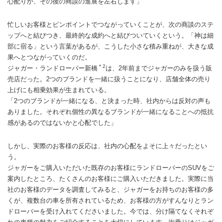
心配りが、その後の商談の進展を左右します」
忙しいお客様とピンポイントでつながっていくことが、次の商談のステ
ップへと結びつき、最終的な成約へと結びついていくという。「神は細
部に宿る」という言葉があるが、こうした小さな積み重ねが、大きな成
果へとつながっていくのだ。
＊2
ジャガー・ランドローバー新橋
は、2年前までジャガーのみを扱う販
売店だった。2つのブランドを一緒に扱うことになり、店舗全体の売り
上げにも相乗効果が生まれている。
「2つのブランドが一緒になる、と決まった時、社内からは反対の声も
ありました。それぞれ個性の異なるブランドが一緒になることへの抵抗
感があるのではないかと心配でした」
しかし、実際のお客様の反応は、社内の心配をよそに上々だったとい
う。
ジャガーをご購入いただいた既存のお客様にランドローバーのSUVをご
案内したところ、たくさんのお客様にご購入いただきました。実際に当
社のお客様のデータを調査してみると、ジャガーをお持ちのお客様の多
くが、複数台の車を所有されているため、お客様の方がすんなりとラン
ドローバーを受け入れてくださいました。今では、分け隔てなくそれぞ