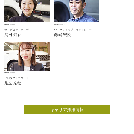
CAREER
STORIES 3
CAREER
STORIES 4
サービスアドバイザー
ワークショップ・コントローラー
涌田 知香
藤嶋 宏悦
CAREER
STORIES 5
プロダクトエリート
足立 奈穂
キャリア採用情報