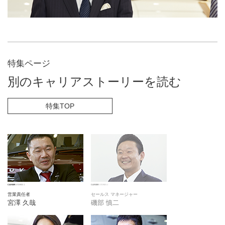
特集ページ
別のキャリアストーリーを読む
特集TOP
CAREER
STORIES 1
CAREER
STORIES 2
営業責任者
セールス マネージャー
宮澤 久哉
磯部 慎二